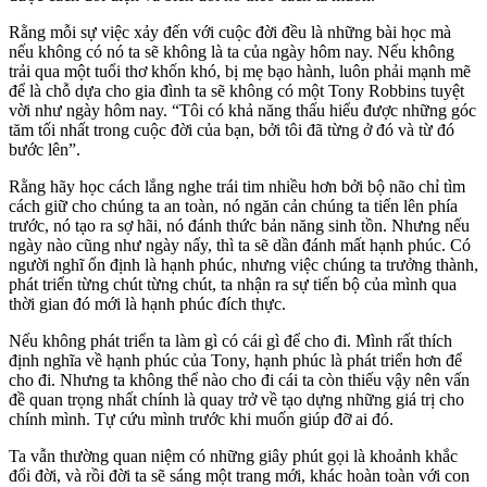
Rằng mỗi sự việc xảy đến với cuộc đời đều là những bài học mà
nếu không có nó ta sẽ không là ta của ngày hôm nay. Nếu không
trải qua một tuổi thơ khốn khó, bị mẹ bạo hành, luôn phải mạnh mẽ
để là chỗ dựa cho gia đình ta sẽ không có một Tony Robbins tuyệt
vời như ngày hôm nay. “Tôi có khả năng thấu hiểu được những góc
tăm tối nhất trong cuộc đời của bạn, bởi tôi đã từng ở đó và từ đó
bước lên”.
Rằng hãy học cách lắng nghe trái tim nhiều hơn bởi bộ não chỉ tìm
cách giữ cho chúng ta an toàn, nó ngăn cản chúng ta tiến lên phía
trước, nó tạo ra sợ hãi, nó đánh thức bản năng sinh tồn. Nhưng nếu
ngày nào cũng như ngày nấy, thì ta sẽ dần đánh mất hạnh phúc. Có
người nghĩ ổn định là hạnh phúc, nhưng việc chúng ta trưởng thành,
phát triển từng chút từng chút, ta nhận ra sự tiến bộ của mình qua
thời gian đó mới là hạnh phúc đích thực.
Nếu không phát triển ta làm gì có cái gì để cho đi. Mình rất thích
định nghĩa về hạnh phúc của Tony, hạnh phúc là phát triển hơn để
cho đi. Nhưng ta không thể nào cho đi cái ta còn thiếu vậy nên vấn
đề quan trọng nhất chính là quay trở về tạo dựng những giá trị cho
chính mình. Tự cứu mình trước khi muốn giúp đỡ ai đó.
Ta vẫn thường quan niệm có những giây phút gọi là khoảnh khắc
đổi đời, và rồi đời ta sẽ sáng một trang mới, khác hoàn toàn với con