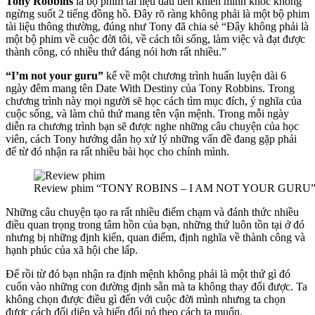
Tony Robbins
là bộ phim tài liệu đầu tiên khiến mình khóc không
ngừng suốt 2 tiếng đồng hồ. Đây rõ ràng không phải là một bộ phim
tài liệu thông thường, đúng như Tony đã chia sẻ “Đây không phải là
một bộ phim về cuộc đời tôi, về cách tôi sống, làm việc và đạt được
thành công, có nhiều thứ đáng nói hơn rất nhiều.”
“I’m not your guru”
kể về một chương trình huấn luyện dài 6
ngày đêm mang tên Date With Destiny của Tony Robbins. Trong
chương trình này mọi người sẽ học cách tìm mục đích, ý nghĩa của
cuộc sống, và làm chủ thứ mang tên vận mệnh. Trong mỗi ngày
diễn ra chương trình bạn sẽ được nghe những câu chuyện của học
viên, cách Tony hướng dẫn họ xử lý những vấn đề đang gặp phải
để từ đó nhận ra rất nhiều bài học cho chính mình.
Review phim “TONY ROBINS – I AM NOT YOUR GURU
Những câu chuyện tạo ra rất nhiều điểm chạm và đánh thức nhiều
điều quan trọng trong tâm hồn của bạn, những thứ luôn tồn tại ở đó
nhưng bị những định kiến, quan điểm, định nghĩa về thành công và
hạnh phúc của xã hội che lấp.
Để rồi từ đó bạn nhận ra định mệnh không phải là một thứ gì đó
cuốn vào những con đường định sẵn mà ta không thay đổi được. Ta
không chọn được điều gì đến với cuộc đời mình nhưng ta chọn
được cách đối diện và biến đổi nó theo cách ta muốn.