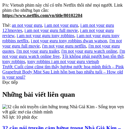
P/s: Vietsub phim này chỉ có trên Netflix thôi nhé mọi người. Link
phim cho những bạn cần:
https://www.netflix.com/vn/title/80102204
Thẻ:
an not your guru
,
i am not your guru
,
i am not your guru
123movies
,
i am not your guru full movie
,
i am not your guru
review
,
i am not your guru tony robbins
,
i am not your guru tony
robbins netflix
,
i not your guru tony robbins dwan watson
,
i'm not
your guru full movie
,
i'm not your guru netflix
,
i'm not your guru
quotes
,
i'm not your guru trailer
,
i'm not your guru watch online
,
i'm
not your guru watch online free
,
Tôi không phải người bạn tôn thờ
,
tony robbins
,
tony robbins i am not your guru vietsub
Trước
Cuối cùng cũng tìm thấy hương nước hoa mình thích – Pink
Grapefruit Body Mist
Sau
Linh hồn bạn bao nhiêu tuổi – How old
is your soul?
Đọc tiếp
Những bài viết liên quan
Nỗ lực
10 phút đọc
32 câu nói truyền cảm hứng trong Nhà Giả Kim –