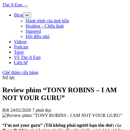
The Ji Eun
Blog
Hành trình của linh hồn
Healing – Chữa lành
Starseed
Đôi điều nhỏ
Videos
Podcast
Tarot
Về The Ji Eun
Liên hệ
Ghé thăm cửa hàng
Nỗ lực
Review phim “TONY ROBINS – I AM
NOT YOUR GURU”
Bởi
24/02/2020
7 phút đọc
“I’m not your guru”
(
Tôi không phải người bạn tôn thờ
) của