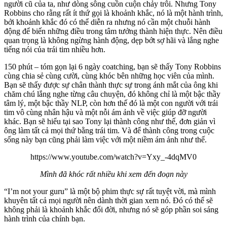
người cũ của ta, như dòng sông cuồn cuộn chảy trôi. Nhưng Tony
Robbins cho rằng rất ít thứ gọi là khoảnh khắc, nó là một hành trình,
bởi khoảnh khắc đó có thể diễn ra nhưng nó cần một chuỗi hành
động để biến những điều trong tâm tưởng thành hiện thực. Nên điều
quan trọng là không ngừng hành động, dẹp bớt sợ hãi và lắng nghe
tiếng nói của trái tim nhiều hơn.
150 phút – tóm gọn lại 6 ngày coatching, bạn sẽ thấy Tony Robbins
cùng chia sẻ cùng cười, cùng khóc bên những học viên của mình.
Bạn sẽ thấy được sự chân thành thực sự trong ánh mắt của ông khi
chăm chú lắng nghe từng câu chuyện, đó không chỉ là một bậc thầy
tâm lý, một bậc thầy NLP, còn hơn thế đó là một con người với trái
tim vô cùng nhân hậu và một nỗi ám ảnh về việc giúp đỡ người
khác. Bạn sẽ hiểu tại sao Tony lại thành công như thế, đơn giản vì
ông làm tất cả mọi thứ bằng trái tim. Và để thành công trong cuộc
sống này bạn cũng phải làm việc với một niềm ám ảnh như thế.
https://www.youtube.com/watch?v=Yxy_-4dqMV0
Mình đã khóc rất nhiều khi xem đến đoạn này
“I’m not your guru” là một bộ phim thực sự rất tuyệt vời, mà mình
khuyên tất cả mọi người nên dành thời gian xem nó. Đó có thể sẽ
không phải là khoảnh khắc đổi đời, nhưng nó sẽ góp phần soi sáng
hành trình của chính bạn.