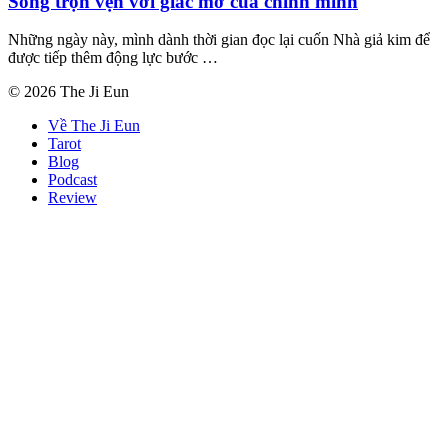
Sống trọn vẹn với giấc mơ của chính mình
Những ngày này, mình dành thời gian đọc lại cuốn Nhà giả kim để
được tiếp thêm động lực bước …
© 2026 The Ji Eun
Về The Ji Eun
Tarot
Blog
Podcast
Review