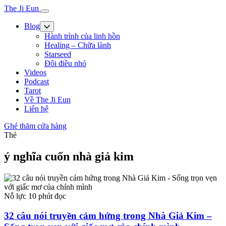
The Ji Eun
Blog
Hành trình của linh hồn
Healing – Chữa lành
Starseed
Đôi điều nhỏ
Videos
Podcast
Tarot
Về The Ji Eun
Liên hệ
Ghé thăm cửa hàng
Thẻ
ý nghĩa cuốn nhà giả kim
Nỗ lực
10 phút đọc
32 câu nói truyền cảm hứng trong Nhà Giả Kim –