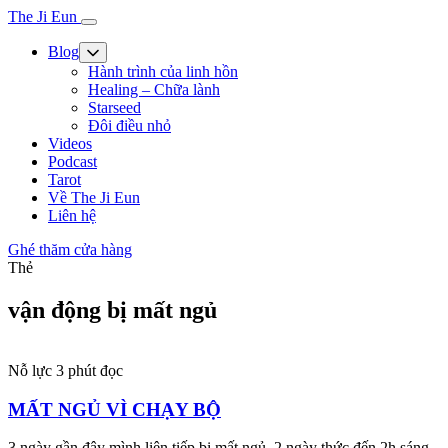
The Ji Eun
Blog
Hành trình của linh hồn
Healing – Chữa lành
Starseed
Đôi điều nhỏ
Videos
Podcast
Tarot
Về The Ji Eun
Liên hệ
Ghé thăm cửa hàng
Thẻ
vận động bị mất ngủ
Nỗ lực
3 phút đọc
MẤT NGỦ VÌ CHẠY BỘ
3 ngày gần đây mình liên tiếp bị mất ngủ, 2 ngày thức đến 2h sáng,