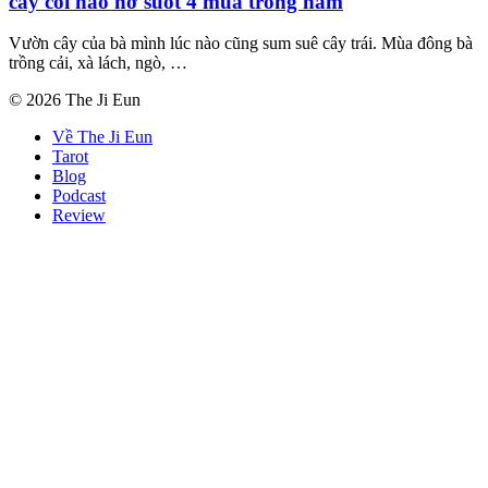
cây cối nào nở suốt 4 mùa trong năm
Vườn cây của bà mình lúc nào cũng sum suê cây trái. Mùa đông bà
trồng cải, xà lách, ngò, …
© 2026 The Ji Eun
Về The Ji Eun
Tarot
Blog
Podcast
Review