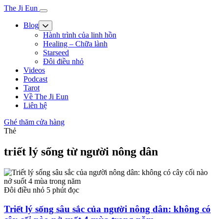
The Ji Eun
Blog
Hành trình của linh hồn
Healing – Chữa lành
Starseed
Đôi điều nhỏ
Videos
Podcast
Tarot
Về The Ji Eun
Liên hệ
Ghé thăm cửa hàng
Thẻ
triết lý sống từ người nông dân
Đôi điều nhỏ
5 phút đọc
Triết lý sống sâu sắc của người nông dân: không có