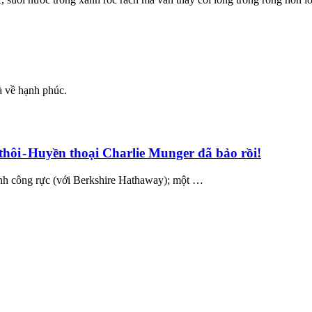
à về hạnh phúc.
hôi - Huyền thoại Charlie Munger đã bảo rồi!
ành công rực (với Berkshire Hathaway); một …