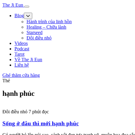
The Ji Eun
Blog
Hành trình của linh hồn
Healing – Chữa lành
Starseed
Đôi điều nhỏ
Videos
Podcast
Tarot
Về The Ji Eun
Liên hệ
Ghé thăm cửa hàng
Thẻ
hạnh phúc
Đôi điều nhỏ
7 phút đọc
Sống ở đâu thì mới hạnh phúc
Có người bỏ lên núi cao, cảnh vật đẹp tựa tranh vẽ, muôn hoa đua sắc