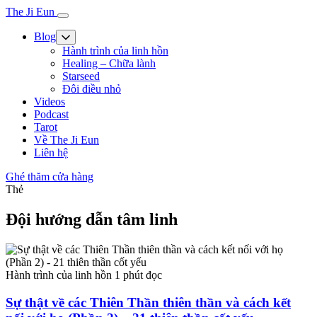
The Ji Eun
Blog
Hành trình của linh hồn
Healing – Chữa lành
Starseed
Đôi điều nhỏ
Videos
Podcast
Tarot
Về The Ji Eun
Liên hệ
Ghé thăm cửa hàng
Thẻ
Đội hướng dẫn tâm linh
Hành trình của linh hồn
1 phút đọc
Sự thật về các Thiên Thần thiên thần và cách kết