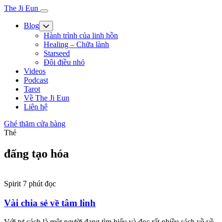
The Ji Eun
Blog
Hành trình của linh hồn
Healing – Chữa lành
Starseed
Đôi điều nhỏ
Videos
Podcast
Tarot
Về The Ji Eun
Liên hệ
Ghé thăm cửa hàng
Thẻ
đấng tạo hóa
Spirit
7 phút đọc
Vài chia sẻ về tâm linh
Với tư cách là một người đang tìm hiểu và đọc rất nhiều sách về về