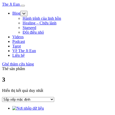
The Ji Eun
Blog
Hành trình của linh hồn
Healing – Chữa lành
Starseed
Đôi điều nhỏ
Videos
Podcast
Tarot
Về The Ji Eun
Liên hệ
Ghé thăm cửa hàng
Thẻ sản phẩm
3
Hiển thị kết quả duy nhất