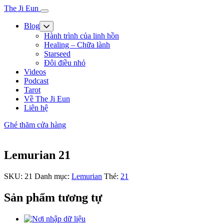
The Ji Eun
Blog
Hành trình của linh hồn
Healing – Chữa lành
Starseed
Đôi điều nhỏ
Videos
Podcast
Tarot
Về The Ji Eun
Liên hệ
Ghé thăm cửa hàng
Lemurian 21
SKU:
21
Danh mục:
Lemurian
Thẻ:
21
Sản phẩm tương tự